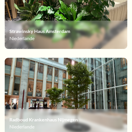
Strawinsky Haus Amsterdam
Niederlande
Radboud Krankenhaus Nijmegen
Niederlande