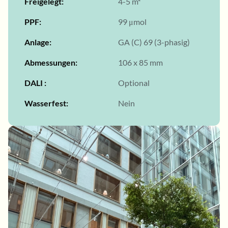
Freigelegt
4-5 m²
PPF
99 μmol
Anlage
GA (C) 69 (3-phasig)
Abmessungen
106 x 85 mm
DALI
Optional
Wasserfest
Nein